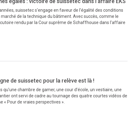
s égales : victoire de suissetec dans l’affaire EKS
nées, suissetec s'engage en faveur de l'égalité des conditions
u marché de la technique du bâtiment. Avec succès, comme le
utoire rendu par la Cour suprême de Schaffhouse dans l'affaire
ne de suissetec pour la relève est là !
ts qu’une chambre de gamer, une cour d’école, un vestiaire, une
antier ont servi de cadre au tournage des quatre courtes vidéos de
 « Pour de vraies perspectives ».